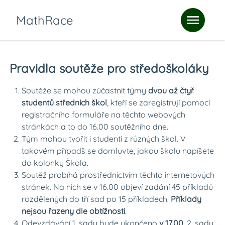
MathRace
Pravidla soutěže pro středoškoláky
Soutěže se mohou zúčastnit týmy
dvou až čtyř
studentů středních škol
, kteří se zaregistrují pomocí
registračního formuláře na těchto webových
stránkách a to do 16.00 soutěžního dne.
Tým mohou tvořit i studenti z různých škol. V
takovém případš se domluvte, jakou školu napíšete
do kolonky Škola.
Soutěž probíhá prostřednictvím těchto internetových
stránek. Na nich se v 16.00 objeví zadání 45 příkladů
rozdělených do tří sad po 15 příkladech.
Příklady
nejsou řazeny dle obtížnosti
.
Odevzdávání 1. sady bude ukončeno
v 17.00
, 2. sady