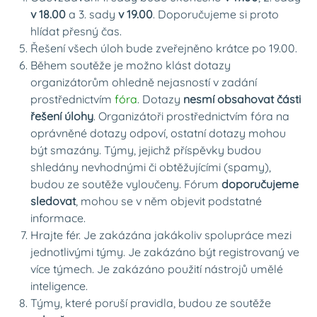
v 18.00
a 3. sady
v 19.00
. Doporučujeme si proto
hlídat přesný čas.
Řešení všech úloh bude zveřejněno krátce po 19.00.
Během soutěže je možno klást dotazy
organizátorům ohledně nejasností v zadání
prostřednictvím
fóra
. Dotazy
nesmí obsahovat části
řešení úlohy
. Organizátoři prostřednictvím fóra na
oprávněné dotazy odpoví, ostatní dotazy mohou
být smazány. Týmy, jejichž příspěvky budou
shledány nevhodnými či obtěžujícími (spamy),
budou ze soutěže vyloučeny. Fórum
doporučujeme
sledovat
, mohou se v něm objevit podstatné
informace.
Hrajte fér. Je zakázána jakákoliv spolupráce mezi
jednotlivými týmy. Je zakázáno být registrovaný ve
více týmech. Je zakázáno použití nástrojů umělé
inteligence.
Týmy, které poruší pravidla, budou ze soutěže